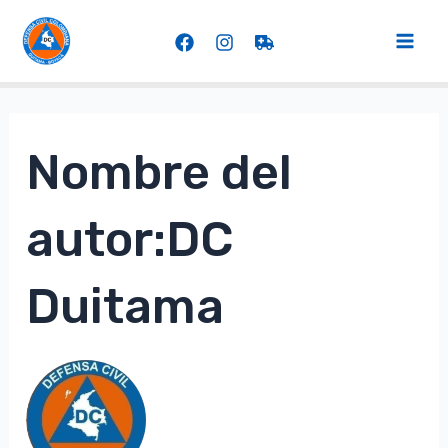
Ir
al
Mai
contenido
Men
Nombre del
autor:DC
Duitama